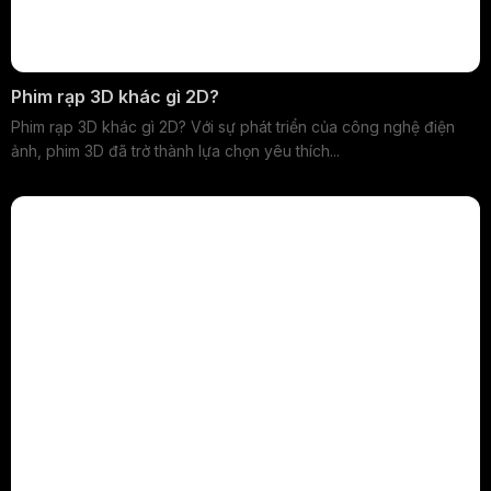
Phim rạp 3D khác gì 2D?
Phim rạp 3D khác gì 2D? Với sự phát triển của công nghệ điện
ảnh, phim 3D đã trở thành lựa chọn yêu thích...