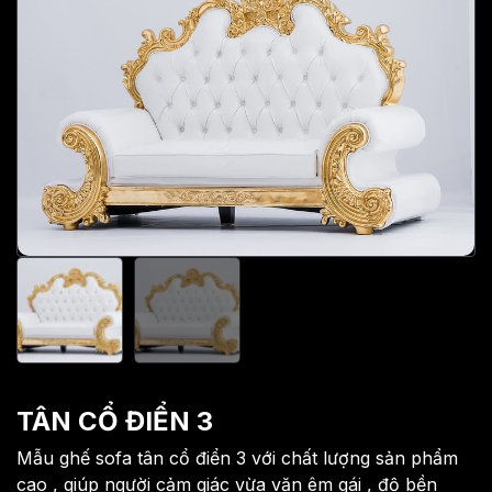
TÂN CỔ ĐIỂN 3
Mẫu ghế sofa tân cổ điển 3 với chất lượng sản phẩm
cao , giúp người cảm giác vừa vặn êm gái , độ bền