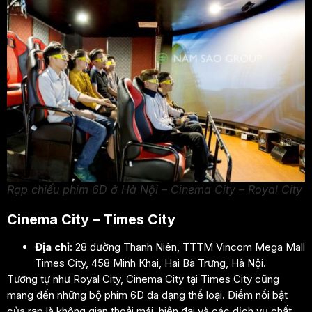
Rạp chiếu phim 6D ở Hà Nội – Cinema City – Royal City
Cinema City – Times City
Địa chỉ
: 28 đường Thanh Niên, TTTM Vincom Mega Mall
Times City, 458 Minh Khai, Hai Bà Trưng, Hà Nội.
Tương tự như Royal City, Cinema City tại Times City cũng
mang đến những bộ phim 6D đa dạng thể loại. Điểm nổi bật
của rạp là không gian thoải mái, hiện đại và các dịch vụ chất