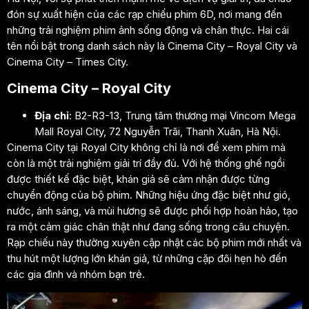
đón sự xuất hiện của các rạp chiếu phim 6D, nơi mang đến
những trải nghiệm phim ảnh sống động và chân thực. Hai cái
tên nổi bật trong danh sách này là Cinema City – Royal City và
Cinema City – Times City.
Cinema City – Royal City
Địa chỉ
: B2-R3-13, Trung tâm thương mại Vincom Mega
Mall Royal City, 72 Nguyễn Trãi, Thanh Xuân, Hà Nội.
Cinema City tại Royal City không chỉ là nơi để xem phim mà
còn là một trải nghiệm giải trí đầy đủ. Với hệ thống ghế ngồi
được thiết kế đặc biệt, khán giả sẽ cảm nhận được từng
chuyển động của bộ phim. Những hiệu ứng đặc biệt như gió,
nước, ánh sáng, và mùi hương sẽ được phối hợp hoàn hảo, tạo
ra một cảm giác chân thật như đang sống trong câu chuyện.
Rạp chiếu này thường xuyên cập nhật các bộ phim mới nhất và
thu hút một lượng lớn khán giả, từ những cặp đôi hẹn hò đến
các gia đình và nhóm bạn trẻ.