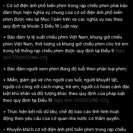
– Cơ sở điện ảnh phổ biến phim trong rạp chiếu phim phải bảo
đảm thực hiện nghĩa vụ chung của cơ sở điện ảnh phổ biến
phim được nêu tại Mục 1 bên trên và các nghĩa vụ sau theo
quy định tại khoản 3 Điều 19 Luật này:
+ Bảo đảm tỷ lệ suất chiếu phim Việt Nam, khung giờ chiếu
phim Việt Nam, thời lượng và khung giờ chiếu phim cho trẻ em
trong hệ thống rạp chiếu phim được quy định tại Điều 9
Nghị
định 131/2022/NĐ-CP
;
+ Bảo đảm người xem phim đúng độ tuổi theo phân loại phim;
+ Miễn, giảm giá vé cho người cao tuổi, người khuyết tật,
người có công với cách mạng, trẻ em, người có hoàn cảnh đặc
biệt khó khăn và đối tượng khác theo quy định của pháp luật
theo quy định tại Điều 10
Nghị định 131/2022/NĐ-CP
;
+ Thực hiện kết nối dữ liệu, chế độ báo cáo tình hình hoạt
động theo yêu cầu của cơ quan nhà nước có thẩm quyền.
– Khuyến khích cơ sở điện ảnh phổ biến phim trong rạp chiếu