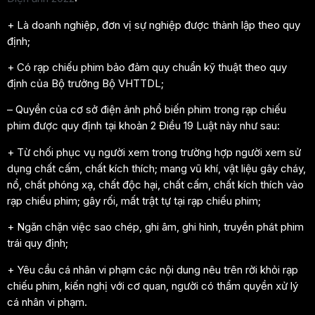
+ Là doanh nghiệp, đơn vị sự nghiệp được thành lập theo quy
định;
+ Có rạp chiếu phim bảo đảm quy chuẩn kỹ thuật theo quy
định của Bộ trưởng Bộ VHTTDL;
– Quyền của cơ sở điện ảnh phổ biến phim trong rạp chiếu
phim được quy định tại khoản 2 Điều 19 Luật này như sau:
+ Từ chối phục vụ người xem trong trường hợp người xem sử
dụng chất cấm, chất kích thích; mang vũ khí, vật liệu gây cháy,
nổ, chất phóng xạ, chất độc hại, chất cấm, chất kích thích vào
rạp chiếu phim; gây rối, mất trật tự tại rạp chiếu phim;
+ Ngăn chặn việc sao chép, ghi âm, ghi hình, truyền phát phim
trái quy định;
+ Yêu cầu cá nhân vi phạm các nội dung nêu trên rời khỏi rạp
chiếu phim, kiến nghị với cơ quan, người có thẩm quyền xử lý
cá nhân vi phạm.