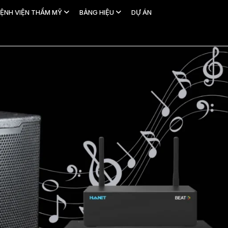
ỆNH VIỆN THẨM MỸ
BẢNG HIỆU
DỰ ÁN