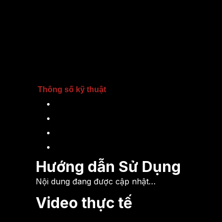
Trong khi đó các ánh sáng phản xạ từ môi trường có
Như vậy hầu như màn chiếu DarkStar 9 chỉ phản xạ 
trong số ít các màn chiếu được chứng nhận bởi tổ chứ
Thông số kỹ thuật
Chất liệu: DarkStar® 9
Gain: 0.9
Góc nhìn: 180o
Màn chiếu cố định (Fixed Frame)
Hướng dẫn Sử Dụng
Nội dung đang được cập nhật…
Video thực tế