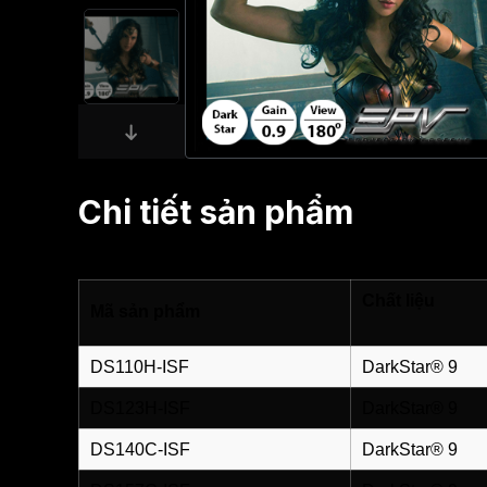
Chi tiết sản phẩm
Chất liệu
Mã sản phẩm
DS110H-ISF
DarkStar® 9
DS123H-ISF
DarkStar® 9
DS140C-ISF
DarkStar® 9