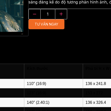
sáng đáng kể do độ tương phản hình ảnh, 
TƯ VẤN NGAY
Kích thước
Phủ bì H x W 
110″ (16:9)
136 x 241.8
123″ (16:9)
153 x 272
140″ (2.40:1)
136 x 326.4