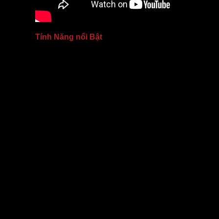
Tính Năng nổi Bật
DarkStar 9 là thế hệ màn chiếu quang học mới nhất củ
rộng hơn đồng thời sáng đáng kể do độ tương phản hì
nhiều.
Để hoạt động được trong mội trường lọt sáng nhiều,
môi trường, tuy nhiên không làm ảnh hưởng ánh sáng
Hiểu một cách đơn giản thì màn chiếu DarkStar sẽ ph
chiếu đến (ánh sáng hắt từ môi trường xung quanh).
Khi lắp đặt thiết bị, các nhân viên kỹ thuật sẽ đảm 
chiếu. Khi này chỉ những tia sáng nằm trong phạm 