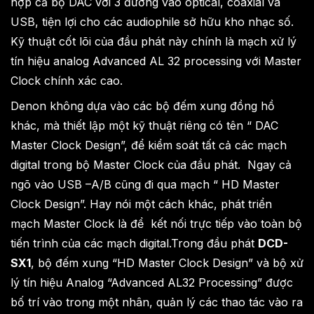
hợp cả bộ DAC với 3 đường vào optical, coaxial và
USB, tiện lợi cho các audiophile sở hữu kho nhạc số.
Kỹ thuật cốt lõi của đầu phát này chính là mạch xử lý
tín hiệu analog Advanced AL 32 processing với Master
Clock chính xác cao.
Denon không dựa vào các bộ đếm xung đồng hồ
khác, mà thiết lập một kỹ thuật riêng có tên “ DAC
Master Clock Design”, để kiểm soát tất cả các mạch
digital trong bộ Master Clock của đầu phát. Ngay cả
ngõ vào USB –A/B cũng đi qua mạch “ HD Master
Clock Design”. Hay nói một cách khác, phát triển
mạch Master Clock là để kết nối trực tiếp vào toàn bộ
tiến trình của các mạch digital.Trong đầu phát
DCD-
SX1
, bộ đếm xung “HD Master Clock Design” và bộ xử
lý tín hiệu Analog “Advanced AL32 Processing” được
bố trí vào trong một nhân, quản lý các thao tác vào ra