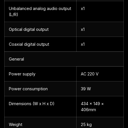
Unbalanced analog audio output
x1
(L/R)
Optical digital output
x1
Coaxial digital output
x1
General
Power supply
AC 220 V
Power consumption
39 W
Dimensions (W x H x D)
434 × 149 ×
406mm
Weight
25 kg