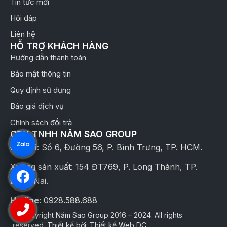
Tin tức mới
Hỏi đáp
Liên hệ
HỖ TRỢ KHÁCH HÀNG
Hướng dẫn thanh toán
Bảo mật thông tin
Quy định sử dụng
Báo giá dịch vụ
Chính sách đổi trả
CTY TNHH NĂM SAO GROUP
Địa chỉ: Số 6, Đường 56, P. Bình Trưng, TP. HCM.
Xưởng sản xuất: 154 ĐT769, P. Long Thành, TP.
Đồng Nai.
Hotline
: 0928.588.688
© Copyright Năm Sao Group 2016 – 2024. All rights
reserved. Thiết kế bởi: Thiết kế Web DC