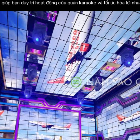
giúp bạn duy trì hoạt động của quán karaoke và tối ưu hóa lợi nhu