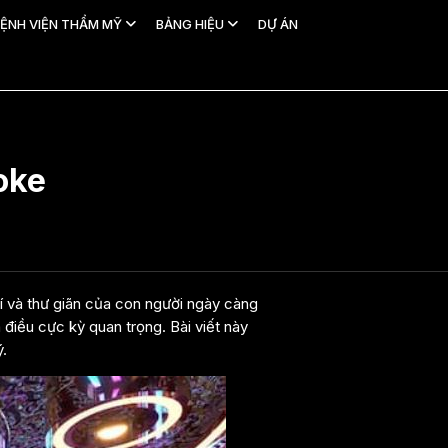
ỆNH VIỆN THẨM MỸ
BẢNG HIỆU
DỰ ÁN
oke
rí và thư giãn của con người ngày càng
 điều cực kỳ quan trọng. Bài viết này
ý.