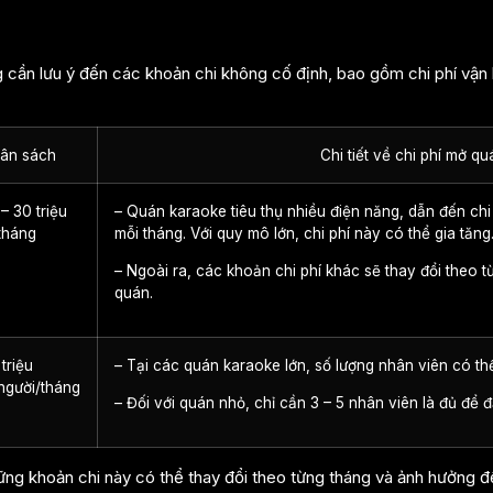
g cần lưu ý đến các khoản chi không cố định, bao gồm chi phí vận 
ân sách
Chi tiết về chi phí mở q
– 30 triệu
– Quán karaoke tiêu thụ nhiều điện năng, dẫn đến chi 
tháng
mỗi tháng. Với quy mô lớn, chi phí này có thể gia tăng
– Ngoài ra, các khoản chi phí khác sẽ thay đổi theo 
quán.
 triệu
– Tại các quán karaoke lớn, số lượng nhân viên có thể 
người/tháng
– Đối với quán nhỏ, chỉ cần 3 – 5 nhân viên là đủ để
ng khoản chi này có thể thay đổi theo từng tháng và ảnh hưởng đế