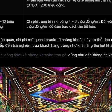
– Nếu bạn yêu cầu cao hơn về chất lượng âm thanh, 
tới 150 – 200 triệu đồng.
 10 triệu
Chi phí trung bình khoảng 4 – 6 triệu đồng/m². Đối với 
ng
triệu đồng/m² để đảm bảo cách âm tốt hơn.
ủa quán, chi phí mở quán karaoke ở những khoản này có thể dao độ
tiếp đến trải nghiệm của khách hàng cũng như khả năng thu hút kh
thi công thiết kế phòng karaoke trọn gói
cũng như các thông tin 