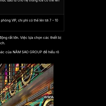
mức đầu tư cho hệ thống loa có thể lên
phòng VIP, chi phí có thể lên tới 7 – 10
ng rất lớn. Việc lựa chọn các thiết bị
ách.
khác của NĂM SAO GROUP để hiểu rõ